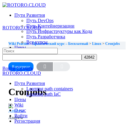
Toggle
Side
Пути Развития
Panel
Путь DevOps
Путь Контейнеризации
ROTORO.CLOUD
Путь Инфраструктуры как Кода
Путь Разработчика
Все курсы
Wiki Practice – Практический курс – Бесплатный
Linux
Cronjobs
Цены
Search
Wiki
for:
УРОК 1, ТЕМА 8
О нас
В прогрессе
More
Войти
Создать
ROTORO.CLOUD
options
Пути Развития
Learning path containers
Cronjobs
Learning path IaC
Цены
Wiki
О нас
Войти
Andrew
Регистрация