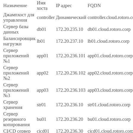
Имя
Назначение
IP адрес
FQDN
хоста
Джампхост для
controller
Динамический
controller.cloud.rotoro.
управления
Сервер базы
db01
172.20.235.10
db01.cloud.rotoro.corp
данных
Балансировщик
lb01
172.20.237.10
lb01.cloud.rotoro.corp
нагрузки
Сервер
приложений
app01
172.20.236.101
app01.cloud.rotoro.corp
№1
Сервер
приложений
app02
172.20.236.102
app02.cloud.rotoro.corp
№2
Сервер
приложений
app03
172.20.236.103
app03.cloud.rotoro.corp
№3
Сервер
str01
172.20.236.10
str01.cloud.rotoro.corp
хранения
Сервер
резервного
bu01
172.20.236.20
bu01.cloud.rotoro.corp
копирования
CI/CD сервер
cicd01
172.20.236.30
cicd01.cloud.rotoro.cor