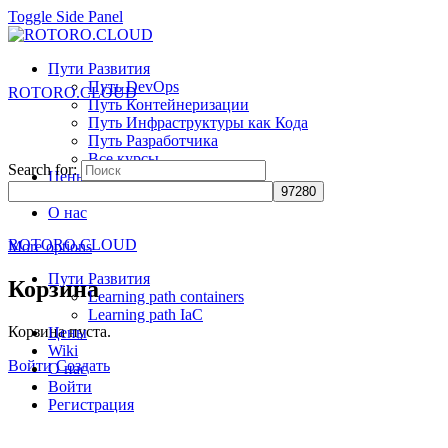
Toggle Side Panel
Пути Развития
Путь DevOps
ROTORO.CLOUD
Путь Контейнеризации
Путь Инфраструктуры как Кода
Путь Разработчика
Все курсы
Search for:
Цены
Wiki
О нас
ROTORO.CLOUD
More options
Пути Развития
Корзина
Learning path containers
Learning path IaC
Корзина пуста.
Цены
Wiki
Войти
Создать
О нас
Войти
Регистрация