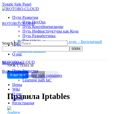
Toggle Side Panel
Пути Развития
Путь DevOps
ROTORO.CLOUD
Путь Контейнеризации
Путь Инфраструктуры как Кода
Путь Разработчика
Все курсы
Wiki Practice – Практический курс – Бесплатный
Search for:
Цены
Linux
Wiki
Правила Iptables
О нас
ROTORO.CLOUD
More options
УРОК 1, ТЕМА 38
Пути Развития
Войти
Создать
В прогрессе
Learning path containers
Learning path IaC
Цены
Wiki
Правила Iptables
О нас
Войти
Регистрация