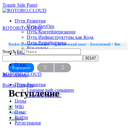
Toggle Side Panel
Пути Развития
Путь DevOps
ROTORO.CLOUD
Путь Контейнеризации
Путь Инфраструктуры как Кода
Путь Разработчика
Docker для начинающих + практический опыт – Бесплатный
Введение
В
Все курсы
Search for:
Цены
УРОК 1, ТЕМА 1
Wiki
О нас
В прогрессе
ROTORO.CLOUD
More options
Пути Развития
Войти
Создать
Learning path containers
Вступление
Learning path IaC
Цены
Wiki
О нас
Войти
Andrew
Регистрация