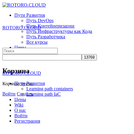
Toggle
Side
Пути Развития
Panel
Путь DevOps
Путь Контейнеризации
ROTORO.CLOUD
Путь Инфраструктуры как Кода
Путь Разработчика
Все курсы
Цены
Search
Wiki
for:
О нас
More
Корзина
ROTORO.CLOUD
options
Пути Развития
Корзина пуста.
Learning path containers
Войти
Создать
Learning path IaC
Цены
Wiki
О нас
Войти
Регистрация