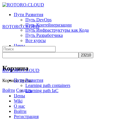
Toggle
Side
Пути Развития
Panel
Путь DevOps
Путь Контейнеризации
ROTORO.CLOUD
Путь Инфраструктуры как Кода
Путь Разработчика
Все курсы
Цены
Search
Wiki
for:
О нас
More
Корзина
ROTORO.CLOUD
options
Пути Развития
Корзина пуста.
Learning path containers
Войти
Создать
Learning path IaC
Цены
Wiki
О нас
Войти
Регистрация