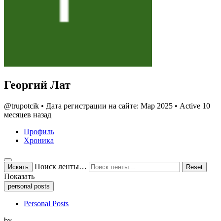
Георгий Лат
@trupotcik
•
Дата регистрации на сайте: Мар 2025
•
Active 10
месяцев назад
Профиль
Хроника
Open
Поиск ленты…
Искать
Reset
search
Показать
filters
personal posts
Personal Posts
by