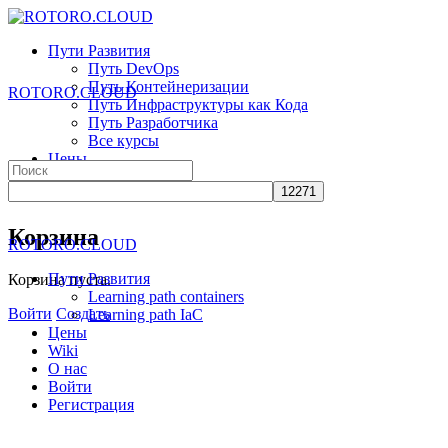
Toggle
Side
Пути Развития
Panel
Путь DevOps
Путь Контейнеризации
ROTORO.CLOUD
Путь Инфраструктуры как Кода
Путь Разработчика
Все курсы
Цены
Search
Wiki
for:
О нас
More
Корзина
ROTORO.CLOUD
options
Пути Развития
Корзина пуста.
Learning path containers
Войти
Создать
Learning path IaC
Цены
Wiki
О нас
Войти
Регистрация