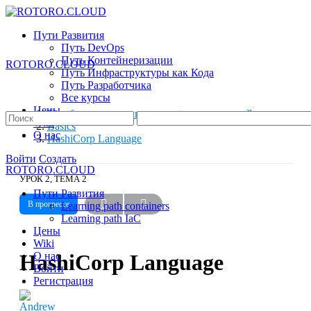
Toggle
Side
Пути Развития
Panel
Путь DevOps
Путь Контейнеризации
ROTORO.CLOUD
Путь Инфраструктуры как Кода
Путь Разработчика
Все курсы
Цены
Terraform для начинающих + практический опыт
Search
Wiki
Basics
for:
О нас
HashiCorp Language
More
Войти
Создать
ROTORO.CLOUD
options
УРОК 2, ТЕМА 2
Пути Развития
В прогрессе
Learning path containers
Learning path IaC
Цены
Wiki
HashiCorp Language
О нас
Войти
Регистрация