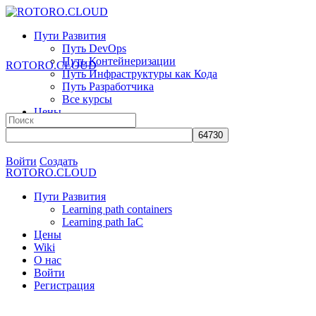
Toggle
Side
Пути Развития
Panel
Путь DevOps
Путь Контейнеризации
ROTORO.CLOUD
Путь Инфраструктуры как Кода
Путь Разработчика
Все курсы
Цены
Search
Wiki
for:
О нас
More
Войти
Создать
ROTORO.CLOUD
options
Пути Развития
Learning path containers
Learning path IaC
Цены
Wiki
О нас
Войти
Регистрация