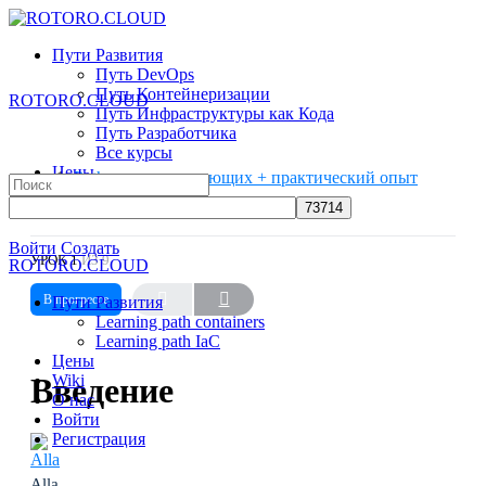
Toggle
Side
Пути Развития
Panel
Путь DevOps
Путь Контейнеризации
ROTORO.CLOUD
Путь Инфраструктуры как Кода
Путь Разработчика
Все курсы
Цены
Python для начинающих + практический опыт
Search
Wiki
Введение
for:
О нас
More
Войти
Создать
УРОК 1
ИЗ 9
ROTORO.CLOUD
options
В прогрессе
Пути Развития
Learning path containers
Learning path IaC
Цены
Введение
Wiki
О нас
Войти
Регистрация
Alla