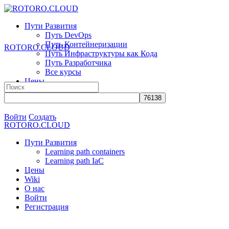
Toggle
Side
Пути Развития
Panel
Путь DevOps
Путь Контейнеризации
ROTORO.CLOUD
Путь Инфраструктуры как Кода
Путь Разработчика
Все курсы
Цены
Search
Wiki
for:
О нас
More
Войти
Создать
ROTORO.CLOUD
options
Пути Развития
Learning path containers
Learning path IaC
Цены
Wiki
О нас
Войти
Регистрация