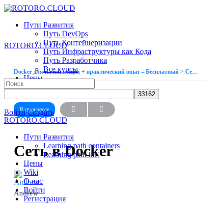
Toggle
Side
Пути Развития
Panel
Путь DevOps
Путь Контейнеризации
ROTORO.CLOUD
Путь Инфраструктуры как Кода
Путь Разработчика
Все курсы
Docker для начинающих + практический опыт – Бесплатный
Сеть в Docker
Цены
Search
Wiki
for:
УРОК 6
ИЗ 9
О нас
В прогрессе
More
Войти
Создать
ROTORO.CLOUD
options
Пути Развития
Learning path containers
Сеть в Docker
Learning path IaC
Цены
Wiki
О нас
Войти
Andrew
Регистрация