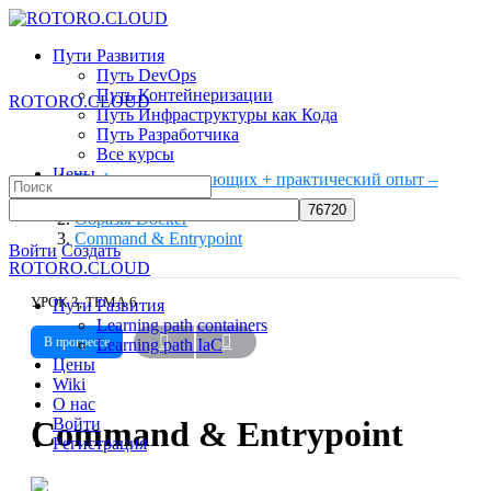
Toggle
Side
Пути Развития
Panel
Путь DevOps
Путь Контейнеризации
ROTORO.CLOUD
Путь Инфраструктуры как Кода
Путь Разработчика
Все курсы
Цены
Docker для начинающих + практический опыт –
Search
Wiki
Бесплатный
for:
О нас
Образы Docker
Command & Entrypoint
More
Войти
Создать
ROTORO.CLOUD
options
УРОК 3, ТЕМА 6
Пути Развития
Learning path containers
В прогрессе
Learning path IaC
Цены
Wiki
О нас
Command & Entrypoint
Войти
Регистрация