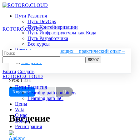
Toggle
Side
Пути Развития
Panel
Путь DevOps
Путь Контейнеризации
ROTORO.CLOUD
Путь Инфраструктуры как Кода
Путь Разработчика
Все курсы
Цены
Docker для начинающих + практический опыт –
Search
Wiki
Бесплатный
for:
О нас
Введение
More
Войти
Создать
ROTORO.CLOUD
options
УРОК 1
ИЗ 9
Пути Развития
В прогрессе
Learning path containers
Learning path IaC
Цены
Wiki
Введение
О нас
Войти
Регистрация