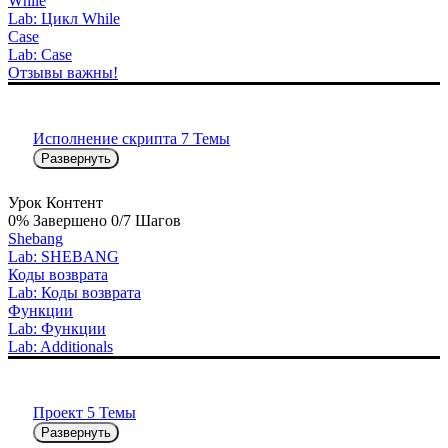
While
Lab: Цикл While
Case
Lab: Case
Отзывы важны!
Исполнение скрипта
7 Темы
Развернуть
Урок Контент
0% Завершено
0/7 Шагов
Shebang
Lab: SHEBANG
Коды возврата
Lab: Коды возврата
Функции
Lab: Функции
Lab: Additionals
Проект
5 Темы
Развернуть