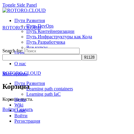
Toggle Side Panel
Пути Развития
Путь DevOps
ROTORO.CLOUD
Путь Контейнеризации
Путь Инфраструктуры как Кода
Путь Разработчика
Все курсы
Search for:
Цены
Wiki
О нас
ROTORO.CLOUD
More options
Пути Развития
Корзина
Learning path containers
Learning path IaC
Корзина пуста.
Цены
Wiki
Войти
Создать
О нас
Войти
Регистрация