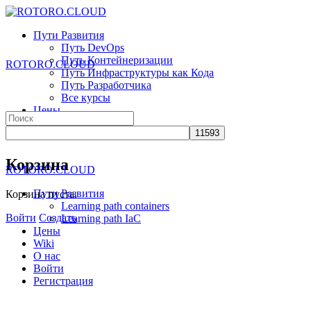
Toggle
Side
Пути Развития
Panel
Путь DevOps
Путь Контейнеризации
ROTORO.CLOUD
Путь Инфраструктуры как Кода
Путь Разработчика
Все курсы
Цены
Search
Wiki
for:
О нас
More
Корзина
ROTORO.CLOUD
options
Пути Развития
Корзина пуста.
Learning path containers
Войти
Создать
Learning path IaC
Цены
Wiki
О нас
Войти
Регистрация