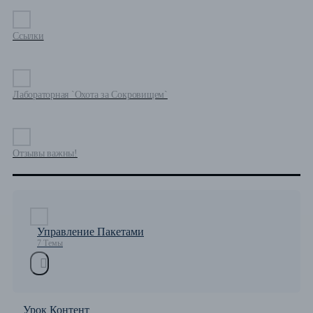
Ссылки
Лабораторная `Охота за Сокровищем`
Отзывы важны!
Управление Пакетами
7 Темы
Урок Контент