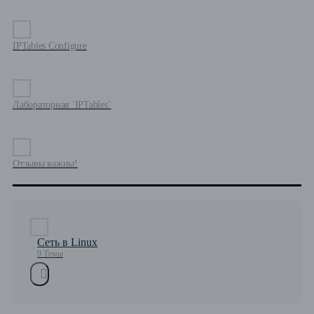
IPTables Configure
Лабораторная `IPTables`
Отзывы важны!
Сеть в Linux
9 Темы