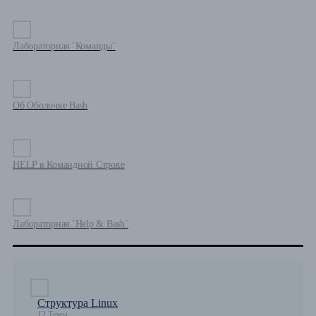
Лабораторная `Команды`
Об Оболочке Bash
HELP в Командной Строке
Лабораторная `Help & Bash`
Структура Linux
12 Темы