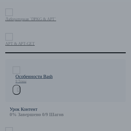
Лабораторная `DPKG & APT`
APT & APT-GET
Особенности Bash
9 Темы
Урок Контент
0% Завершено
0/9 Шагов