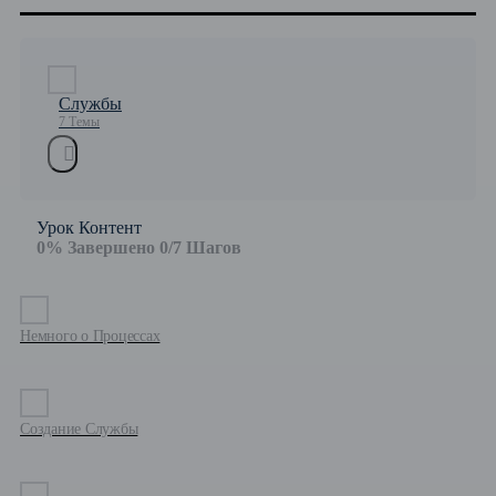
Службы
7 Темы
Урок Контент
0% Завершено
0/7 Шагов
Немного о Процессах
Создание Службы