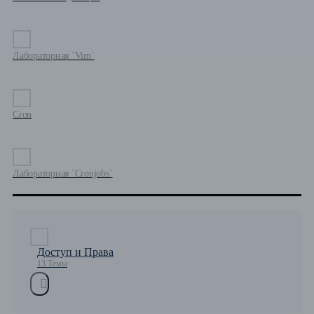
Лабораторная `Vim`
Cron
Лабораторная `Cronjobs`
Доступ и Права
13 Темы