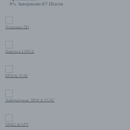
0% Завершено
0/7 Шагов
Установка ПО
Пакеты в LINUX
RPM & YUM
Лабораторная `RPM & YUM`
DPKG & APT