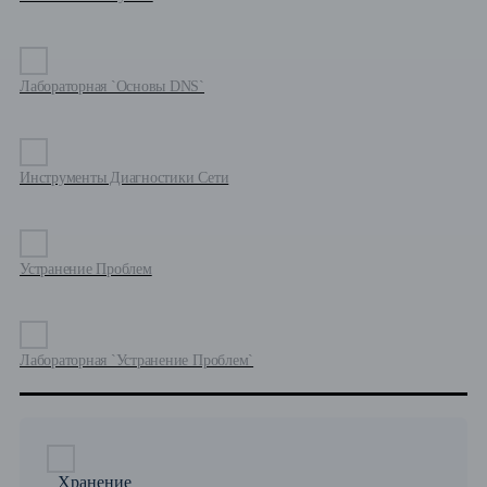
Лабораторная `Основы DNS`
Инструменты Диагностики Сети
Устранение Проблем
Лабораторная `Устранение Проблем`
Хранение