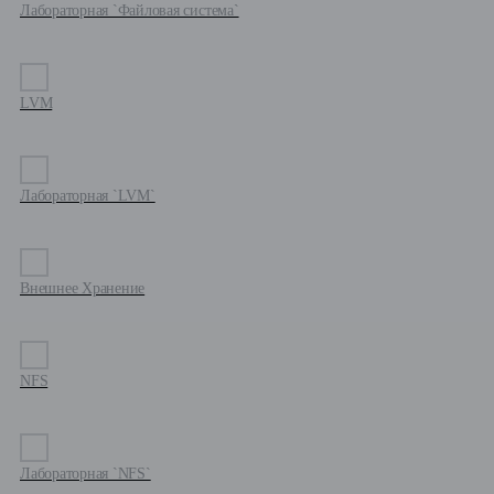
Лабораторная `Файловая система`
LVM
Лабораторная `LVM`
Внешнее Хранение
NFS
Лабораторная `NFS`