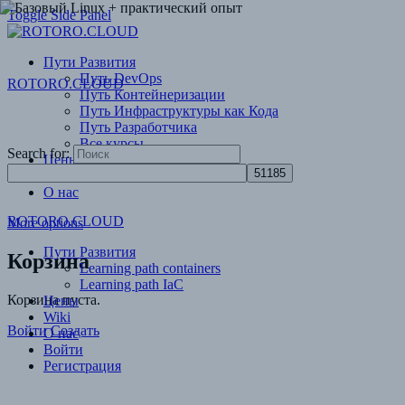
Toggle Side Panel
Пути Развития
Путь DevOps
ROTORO.CLOUD
Путь Контейнеризации
Путь Инфраструктуры как Кода
Путь Разработчика
Все курсы
Search for:
Цены
Wiki
О нас
ROTORO.CLOUD
More options
Пути Развития
Корзина
Learning path containers
Learning path IaC
Корзина пуста.
Цены
Wiki
Войти
Создать
О нас
Войти
Регистрация