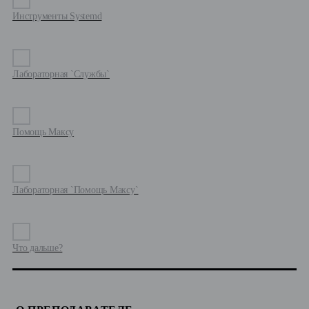
Инструменты Systemd
Лабораторная `Службы`
Помощь Максу
Лабораторная `Помощь Максу`
Что дальше?