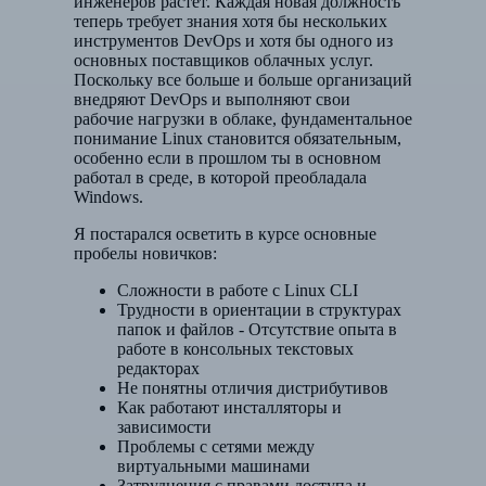
инженеров растет. Каждая новая должность
теперь требует знания хотя бы нескольких
инструментов DevOps и хотя бы одного из
основных поставщиков облачных услуг.
Поскольку все больше и больше организаций
внедряют DevOps и выполняют свои
рабочие нагрузки в облаке, фундаментальное
понимание Linux становится обязательным,
особенно если в прошлом ты в основном
работал в среде, в которой преобладала
Windows.
Я постарался осветить в курсе основные
пробелы новичков:
Сложности в работе с Linux CLI
Трудности в ориентации в структурах
папок и файлов - Отсутствие опыта в
работе в консольных текстовых
редакторах
Не понятны отличия дистрибутивов
Как работают инсталляторы и
зависимости
Проблемы с сетями между
виртуальными машинами
Затруднения с правами доступа и