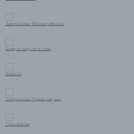
Лабораторная `Просмотр Железа`
Порядок Загрузки в Linux
Runlevels
Лабораторная `Уровни Запуска`
Типы Файлов