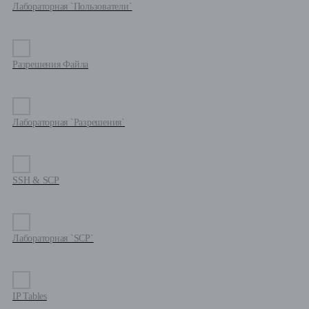
Лабораторная `Пользователи`
Разрешения Файла
Лабораторная `Разрешения`
SSH & SCP
Лабораторная `SCP`
IP Tables