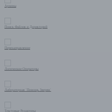
Архивы
Поиск Файлов и Директорий
Перенаправление
Логические Операторы
Лабораторная `Помощь Зверям`
Текстовые Редакторы