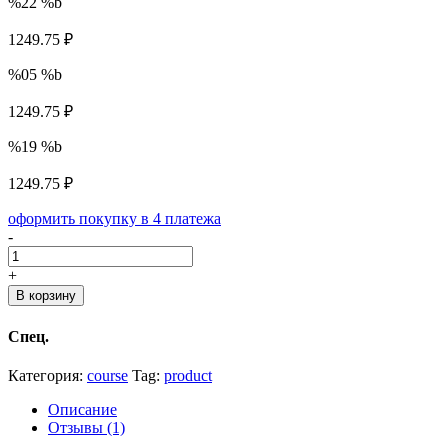
%22 %b
1249.75 ₽
%05 %b
1249.75 ₽
%19 %b
1249.75 ₽
оформить покупку в 4 платежа
Certified
-
Kubernetes
Application
+
Developer
В корзину
(CKAD)
+
Спец.
практический
опыт
Категория:
course
Tag:
product
quantity
Описание
Отзывы (1)