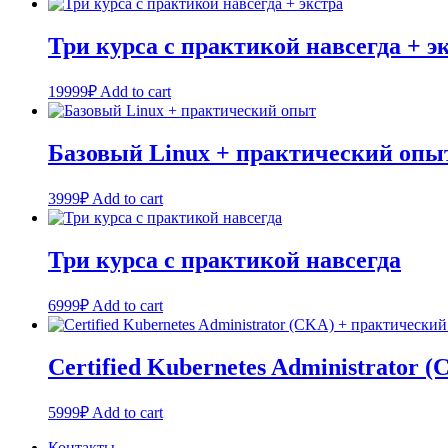
Три курса с практикой навсегда + э
19999
₽
Add to cart
Базовый Linux + практический опы
3999
₽
Add to cart
Три курса с практикой навсегда
6999
₽
Add to cart
Certified Kubernetes Administrator
5999
₽
Add to cart
Контакты