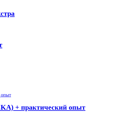
кстра
т
 (CKA) + практический опыт