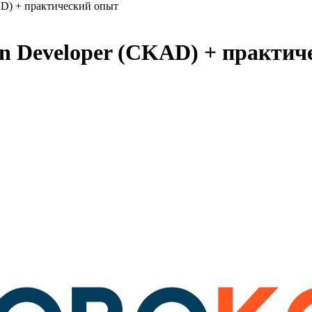
KAD) + практический опыт
ion Developer (CKAD) + практи