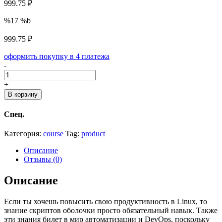
999.75 ₽
%17 %b
999.75 ₽
оформить покупку в 4 платежа
Основы
-
Shell-
скриптов
+
+
В корзину
практический
опыт
Спец.
quantity
Категория:
course
Tag:
product
Описание
Отзывы (0)
Описание
Если ты хочешь повысить свою продуктивность в Linux, то
знание скриптов оболочки просто обязательный навык. Также
эти знания билет в мир автоматизации и DevOps, поскольку