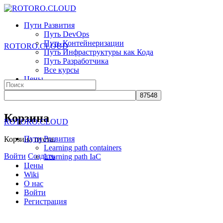
Toggle
Side
Пути Развития
Panel
Путь DevOps
Путь Контейнеризации
ROTORO.CLOUD
Путь Инфраструктуры как Кода
Путь Разработчика
Все курсы
Цены
Search
Wiki
for:
О нас
More
Корзина
ROTORO.CLOUD
options
Пути Развития
Корзина пуста.
Learning path containers
Войти
Создать
Learning path IaC
Цены
Wiki
О нас
Войти
Регистрация