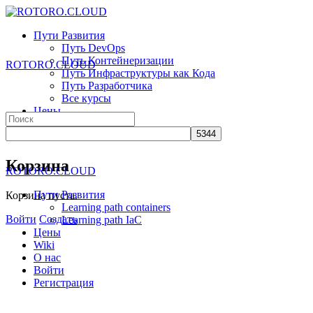
Toggle
Side
Пути Развития
Panel
Путь DevOps
Путь Контейнеризации
ROTORO.CLOUD
Путь Инфраструктуры как Кода
Путь Разработчика
Все курсы
Цены
Search
Wiki
for:
О нас
More
Корзина
ROTORO.CLOUD
options
Пути Развития
Корзина пуста.
Learning path containers
Войти
Создать
Learning path IaC
Цены
Wiki
О нас
Войти
Регистрация