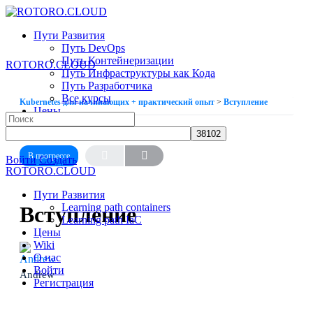
Toggle
Side
Пути Развития
Panel
Путь DevOps
Путь Контейнеризации
ROTORO.CLOUD
Путь Инфраструктуры как Кода
Путь Разработчика
Все курсы
Kubernetes для начинающих + практический опыт
Вступление
Цены
Search
Wiki
for:
УРОК 1
ИЗ 7
О нас
В прогрессе
More
Войти
Создать
ROTORO.CLOUD
options
Пути Развития
Learning path containers
Вступление
Learning path IaC
Цены
Wiki
О нас
Войти
Andrew
Регистрация