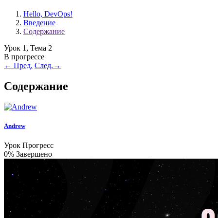
Hello, DevOps!
Введение
Содержание
Урок 1, Тема 2
В прогрессе
←
Пред.
След.
→
Содержание
Andrew
Урок Прогресс
0% Завершено