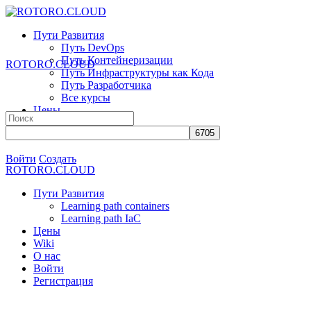
Toggle
Side
Пути Развития
Panel
Путь DevOps
Путь Контейнеризации
ROTORO.CLOUD
Путь Инфраструктуры как Кода
Путь Разработчика
Все курсы
Цены
Search
Wiki
for:
О нас
More
Войти
Создать
ROTORO.CLOUD
options
Пути Развития
Learning path containers
Learning path IaC
Цены
Wiki
О нас
Войти
Регистрация