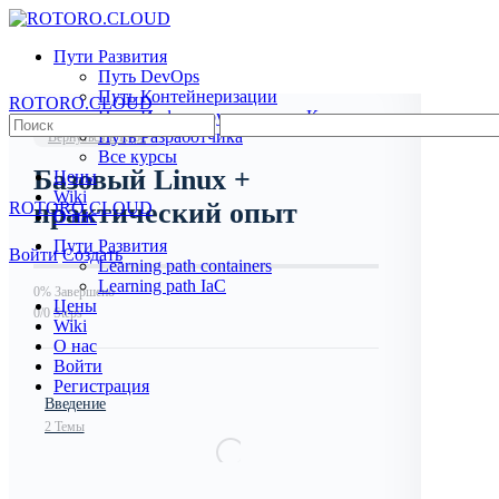
Toggle
Side
Пути Развития
Panel
Путь DevOps
Путь Контейнеризации
ROTORO.CLOUD
Путь Инфраструктуры как Кода
Search
Путь Разработчика
Вернуться в Курс
for:
Все курсы
Базовый Linux +
Цены
Wiki
практический опыт
ROTORO.CLOUD
О нас
Пути Развития
More
Войти
Создать
Learning path containers
options
Learning path IaC
0% Завершено
Цены
0/0 Steps
Wiki
О нас
Войти
Регистрация
Введение
2 Темы