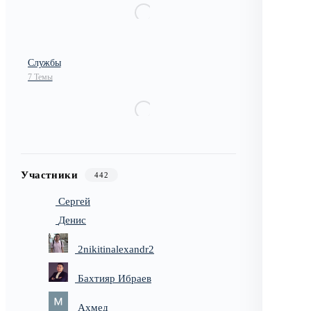
Службы
7 Темы
Участники
442
Сергей
Денис
2nikitinalexandr2
Бахтияр Ибраев
Ахмед