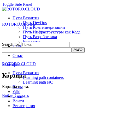
Toggle Side Panel
Пути Развития
Путь DevOps
ROTORO.CLOUD
Путь Контейнеризации
Путь Инфраструктуры как Кода
Путь Разработчика
Все курсы
Search for:
Цены
Wiki
О нас
ROTORO.CLOUD
More options
Пути Развития
Корзина
Learning path containers
Learning path IaC
Корзина пуста.
Цены
Wiki
Войти
Создать
О нас
Войти
Регистрация