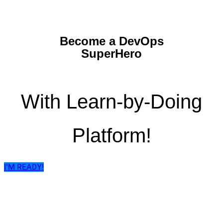
Become a DevOps
SuperHero
With Learn-by-Doing
Platform!
I'M READY!