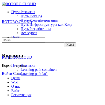
Toggle
Side
Пути Развития
Panel
Путь DevOps
Путь Контейнеризации
ROTORO.CLOUD
Путь Инфраструктуры как Кода
Путь Разработчика
Все курсы
Цены
Search
Wiki
for:
О нас
More
Корзина
ROTORO.CLOUD
options
Пути Развития
Корзина пуста.
Learning path containers
Войти
Создать
Learning path IaC
Цены
Wiki
О нас
Войти
Регистрация