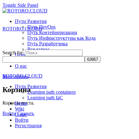
Toggle Side Panel
Пути Развития
Путь DevOps
ROTORO.CLOUD
Путь Контейнеризации
Путь Инфраструктуры как Кода
Путь Разработчика
Все курсы
Search for:
Цены
Wiki
О нас
ROTORO.CLOUD
More options
Пути Развития
Корзина
Learning path containers
Learning path IaC
Корзина пуста.
Цены
Wiki
Войти
Создать
О нас
Войти
Регистрация