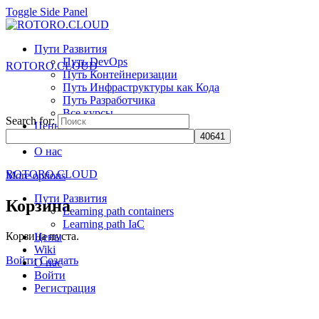
Toggle Side Panel
Пути Развития
Путь DevOps
ROTORO.CLOUD
Путь Контейнеризации
Путь Инфраструктуры как Кода
Путь Разработчика
Все курсы
Search for:
Цены
Wiki
О нас
ROTORO.CLOUD
More options
Пути Развития
Корзина
Learning path containers
Learning path IaC
Корзина пуста.
Цены
Wiki
Войти
Создать
О нас
Войти
Регистрация