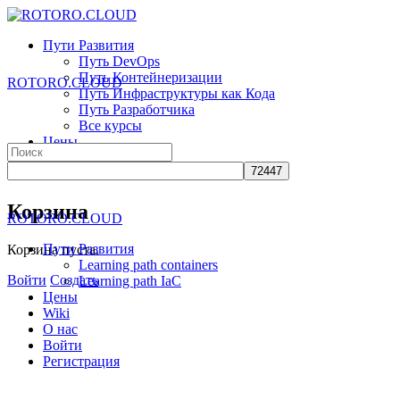
Toggle
Side
Пути Развития
Panel
Путь DevOps
Путь Контейнеризации
ROTORO.CLOUD
Путь Инфраструктуры как Кода
Путь Разработчика
Все курсы
Цены
Search
Wiki
for:
О нас
More
Корзина
ROTORO.CLOUD
options
Пути Развития
Корзина пуста.
Learning path containers
Войти
Создать
Learning path IaC
Цены
Wiki
О нас
Войти
Регистрация