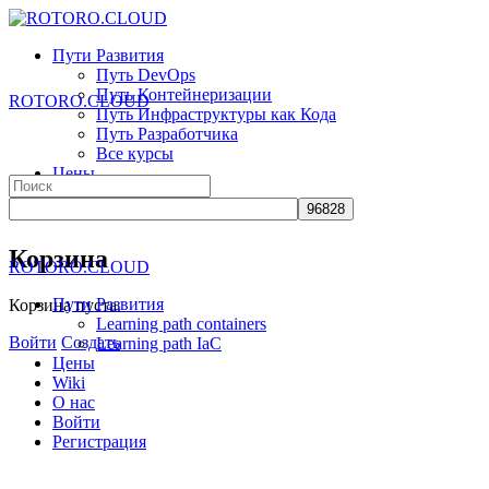
Toggle
Side
Пути Развития
Panel
Путь DevOps
Путь Контейнеризации
ROTORO.CLOUD
Путь Инфраструктуры как Кода
Путь Разработчика
Все курсы
Цены
Search
Wiki
for:
О нас
More
Корзина
ROTORO.CLOUD
options
Пути Развития
Корзина пуста.
Learning path containers
Войти
Создать
Learning path IaC
Цены
Wiki
О нас
Войти
Регистрация