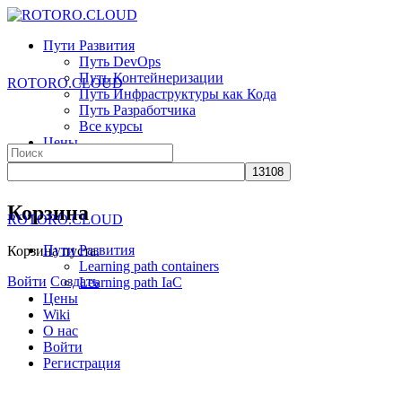
Toggle
Side
Пути Развития
Panel
Путь DevOps
Путь Контейнеризации
ROTORO.CLOUD
Путь Инфраструктуры как Кода
Путь Разработчика
Все курсы
Цены
Search
Wiki
for:
О нас
More
Корзина
ROTORO.CLOUD
options
Пути Развития
Корзина пуста.
Learning path containers
Войти
Создать
Learning path IaC
Цены
Wiki
О нас
Войти
Регистрация