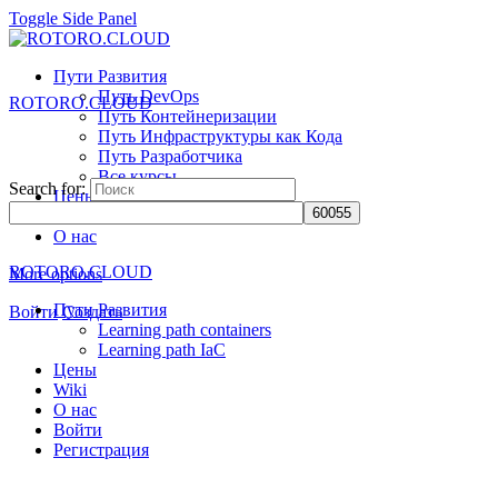
Toggle Side Panel
Пути Развития
Путь DevOps
ROTORO.CLOUD
Путь Контейнеризации
Путь Инфраструктуры как Кода
Путь Разработчика
Все курсы
Search for:
Цены
Wiki
О нас
ROTORO.CLOUD
More options
Пути Развития
Войти
Создать
Learning path containers
Learning path IaC
Цены
Wiki
О нас
Войти
Регистрация