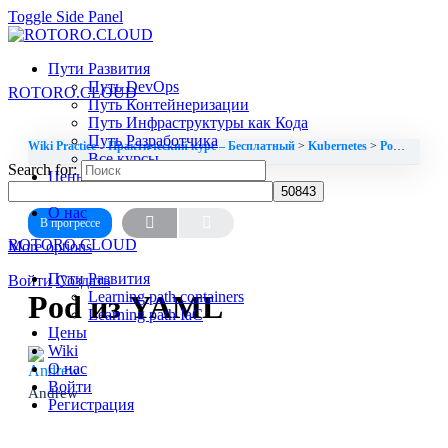
Toggle Side Panel
Пути Развития
Путь DevOps
ROTORO.CLOUD
Путь Контейнеризации
Путь Инфраструктуры как Кода
Путь Разработчика
Wiki Practice – Практический курс – Бесплатный
Kubernetes
Pod из YAML
Все курсы
Search for:
Цены
УРОК 2, ТЕМА 1
Wiki
О нас
В прогрессе
ROTORO.CLOUD
More options
Пути Развития
Войти
Создать
Learning path containers
Pod из YAML
Learning path IaC
Цены
Wiki
О нас
Войти
Andrew
Регистрация