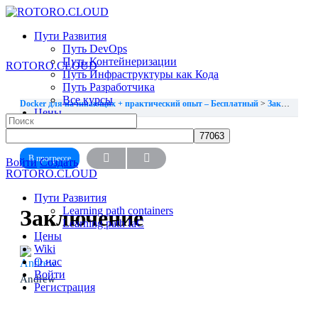
Toggle
Side
Пути Развития
Panel
Путь DevOps
Путь Контейнеризации
ROTORO.CLOUD
Путь Инфраструктуры как Кода
Путь Разработчика
Все курсы
Docker для начинающих + практический опыт – Бесплатный
Заключение
Цены
Search
Wiki
for:
УРОК 9, ТЕМА 1
О нас
В прогрессе
More
Войти
Создать
ROTORO.CLOUD
options
Пути Развития
Learning path containers
Заключение
Learning path IaC
Цены
Wiki
О нас
Войти
Andrew
Регистрация